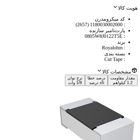
هویت کالا
کد میکرومدرن
1180030002000 (2657)
:
پارت‌نامبر سازنده
0805W8J0122T5E
:
برند
Royalohm
:
بسته بندی
Cut Tape
:
مشخصات کالا
مقدار مقاومت
درصد خطا
نرخ توان
1.2 کیلواهم
±5 درصد
1/8 وات