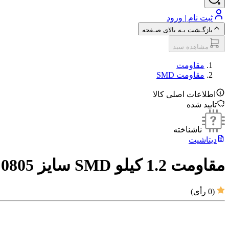
ثبت نام | ورود
بازگـشت بـه بالای صـفحه
مشاهده سبد
مقاومت‌
مقاومت SMD
اطلاعات اصلی کالا
تایید شده
ناشناخته
دیتاشیت
مقاومت 1.2 کیلو SMD سایز 0805
(
0
رأی)