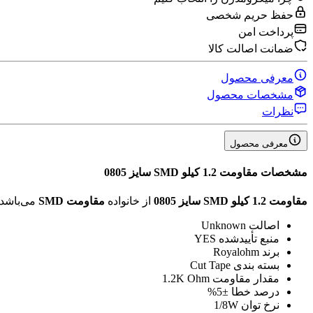
حفظ حریم شخصی
پرداخت امن
ضمانت اصالت کالا
معرفی محصول
مشخصات محصول
نظرات
معرفی محصول
مشخصات
مقاومت 1.2 کیلو SMD سایز 0805
مقاومت 1.2 کیلو SMD سایز 0805
از خانواده
مقاومت SMD
می‌باشد.
اصالت
Unknown
منبع تأیید‌شده
YES
برند
Royalohm
بسته بندی
Cut Tape
مقدار مقاومت
1.2K Ohm
درصد خطا
±5%
نرخ توان
1/8W