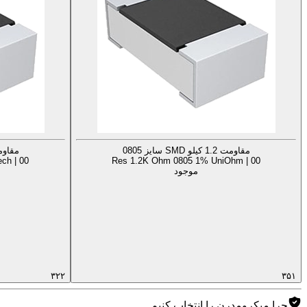
مقاومت 1.2 کیلو SMD سایز 0805
مقاومت 1.2 کیلو D
ch | 00
Res 1.2K Ohm 0805 1% UniOhm | 00
موجود
۳۲۲
۳۵۱
چرا میکرومدرن را انتخاب کنیم