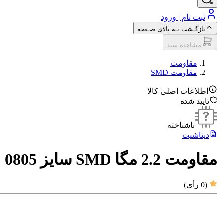
ثبت نام | ورود
بازگـشت بـه بالای صـفحه
مشاهده سبد
مقاومت‌
مقاومت SMD
اطلاعات اصلی کالا
تایید شده
ناشناخته
دیتاشیت
مقاومت 2.2 مگا SMD سایز 0805
(
0
رأی)