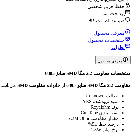
حفظ حریم شخصی
پرداخت امن
ضمانت اصالت کالا
معرفی محصول
مشخصات محصول
نظرات
معرفی محصول
مشخصات
مقاومت 2.2 مگا SMD سایز 0805
مقاومت 2.2 مگا SMD سایز 0805
از خانواده
مقاومت SMD
می‌باشد.
اصالت
Unknown
منبع تأیید‌شده
YES
برند
Royalohm
بسته بندی
Cut Tape
مقدار مقاومت
2.2M Ohm
درصد خطا
±5%
نرخ توان
1/8W