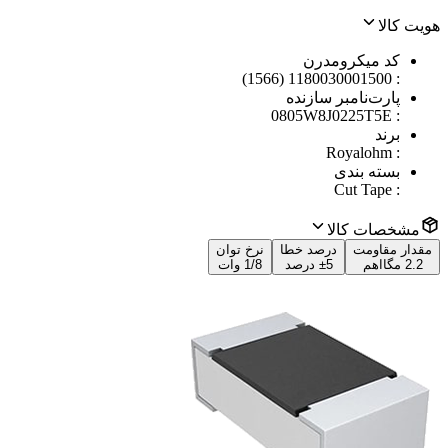
هویت کالا
کد میکرومدرن
1180030001500 (1566)
:
پارت‌نامبر سازنده
0805W8J0225T5E
:
برند
Royalohm
:
بسته بندی
Cut Tape
:
مشخصات کالا
مقدار مقاومت
درصد خطا
نرخ توان
2.2 مگااهم
±5 درصد
1/8 وات