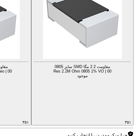
مقاومت 2.2 مگا SMD سایز 0805
مقاومت 2.2 مگا D
o | 00
Res 2.2M Ohm 0805 1% VO | 00
موجود
۳۵۱
۳۵۱
چرا میکرومدرن را انتخاب کنیم