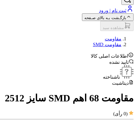
ثبت نام | ورود
بازگـشت بـه بالای صـفحه
مشاهده سبد
مقاومت‌
مقاومت SMD
اطلاعات اصلی کالا
تایید نشده
ناشناخته
دیتاشیت
مقاومت 68 اهم SMD سایز 2512
(
0
رأی)