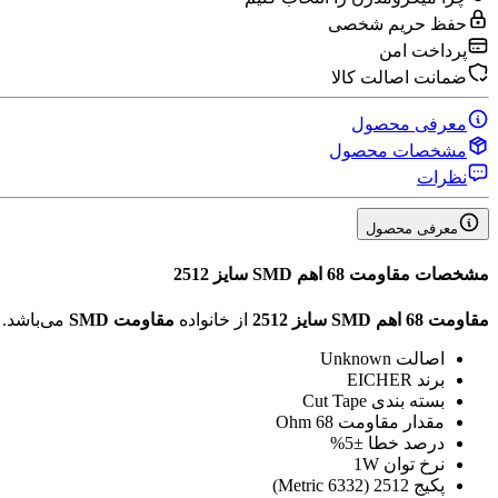
حفظ حریم شخصی
پرداخت امن
ضمانت اصالت کالا
معرفی محصول
مشخصات محصول
نظرات
معرفی محصول
مشخصات
مقاومت 68 اهم SMD سایز 2512
مقاومت 68 اهم SMD سایز 2512
از خانواده
مقاومت SMD
می‌باشد.
اصالت
Unknown
برند
EICHER
بسته بندی
Cut Tape
مقدار مقاومت
68 Ohm
درصد خطا
±5%
نرخ توان
1W
پکیج
2512 (6332 Metric)