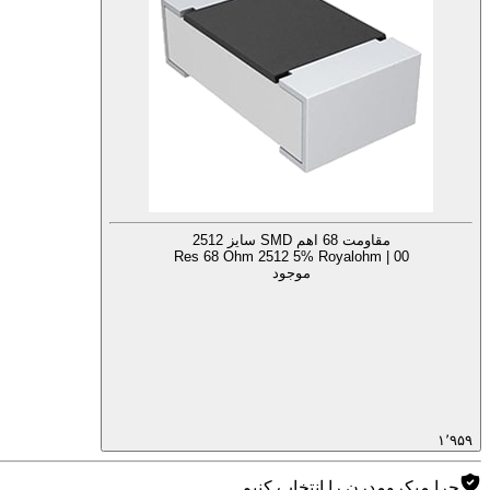
مقاومت 68 اهم SMD سایز 2512
Res 68 Ohm 2512 5% Royalohm | 00
موجود
۱٬۹۵۹
چرا میکرومدرن را انتخاب کنیم