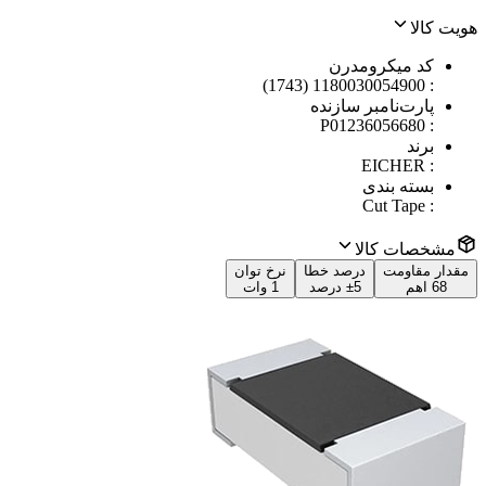
هویت کالا
کد میکرومدرن
1180030054900 (1743)
:
پارت‌نامبر سازنده
P01236056680
:
برند
EICHER
:
بسته بندی
Cut Tape
:
مشخصات کالا
مقدار مقاومت
درصد خطا
نرخ توان
68 اهم
±5 درصد
1 وات