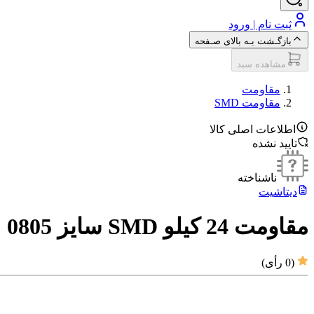
ثبت نام | ورود
بازگـشت بـه بالای صـفحه
مشاهده سبد
مقاومت‌
مقاومت SMD
اطلاعات اصلی کالا
تایید نشده
ناشناخته
دیتاشیت
مقاومت 24 کیلو SMD سایز 0805
(
0
رأی)