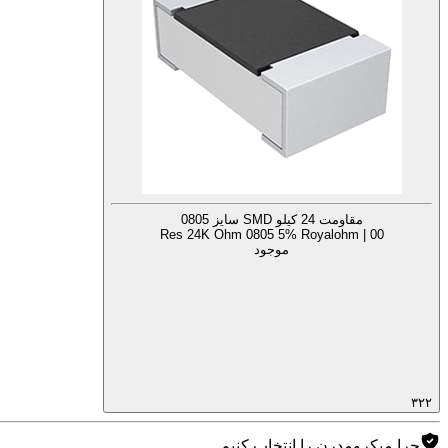
مقاومت 24 کیلو SMD سایز 0805
Res 24K Ohm 0805 5% Royalohm | 00
موجود
۳۲۲
چرا میکرومدرن را انتخاب کنیم