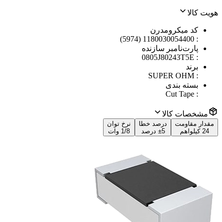
هویت کالا
کد میکرومدرن
1180030054400 (5974)
:
پارت‌نامبر سازنده
0805J80243T5E
:
برند
SUPER OHM
:
بسته بندی
Cut Tape
:
مشخصات کالا
مقدار مقاومت
درصد خطا
نرخ توان
24 کیلواهم
±5 درصد
1/8 وات