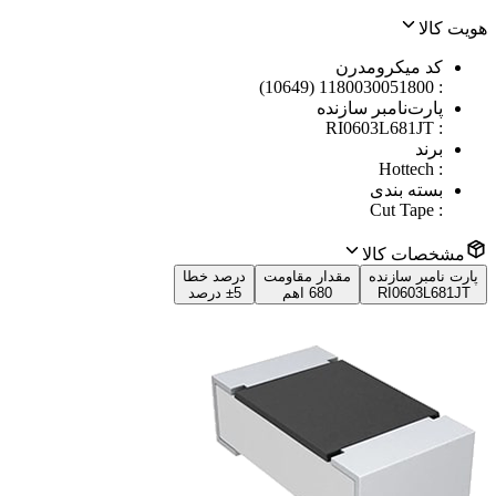
هویت کالا
کد میکرومدرن
1180030051800 (10649)
:
پارت‌نامبر سازنده
RI0603L681JT
:
برند
Hottech
:
بسته بندی
Cut Tape
:
مشخصات کالا
پارت نامبر سازنده
مقدار مقاومت
درصد خطا
RI0603L681JT
680 اهم
±5 درصد