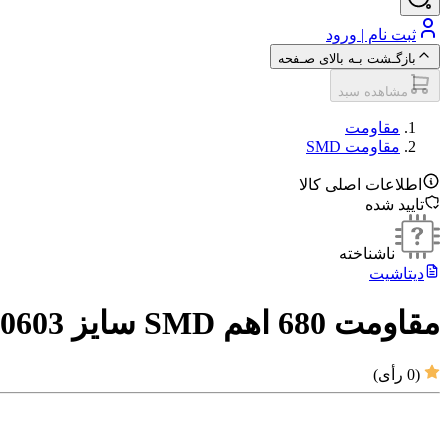
ثبت نام | ورود
بازگـشت بـه بالای صـفحه
مشاهده سبد
مقاومت‌
مقاومت SMD
اطلاعات اصلی کالا
تایید شده
ناشناخته
دیتاشیت
مقاومت 680 اهم SMD سایز 0603
(
0
رأی)