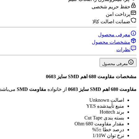
حفظ حریم شخصی
پرداخت امن
ضمانت اصالت کالا
معرفی محصول
مشخصات محصول
نظرات
معرفی محصول
مشخصات
مقاومت 680 اهم SMD سایز 0603
مقاومت 680 اهم SMD سایز 0603
از خانواده
مقاومت SMD
می‌باشد
اصالت
Unknown
منبع تأیید‌شده
YES
برند
Hottech
بسته بندی
Cut Tape
مقدار مقاومت
680 Ohm
درصد خطا
±5%
نرخ توان
1/10W