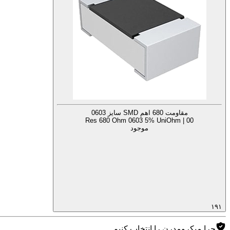
مقاومت 680 اهم SMD سایز 0603
Res 680 Ohm 0603 5% UniOhm | 00
موجود
۱۹۱
چرا میکرومدرن را انتخاب کنیم