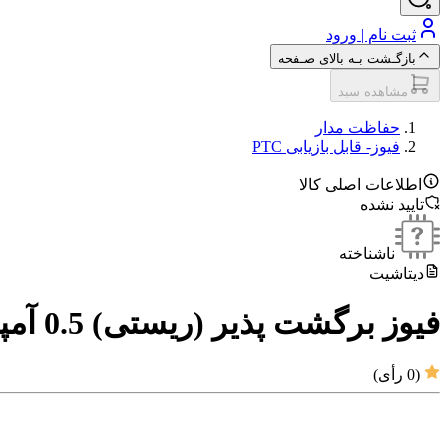
ثبت نام | ورود
بازگـشت بـه بالای صـفحه
مشاهده سبد
حفاظت مدار
فیوز- قابل بازیابی PTC
اطلاعات اصلی کالا
تایید نشده
ناشناخته
دیتاشیت
فیوز برگشت پذیر (ریستی) 0.5 آمپر 6 ولت
(
0
رأی)