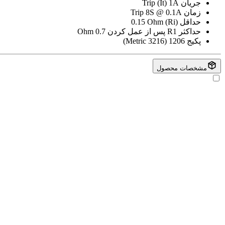
جریان Trip (It)
1A
زمان Trip
8S @ 0.1A
حداقل (Ri)
0.15 Ohm
حداکثر R1 پس از عمل کردن
0.7 Ohm
پکیج
1206 (3216 Metric)
مشخصات محصول