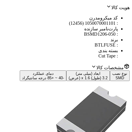
هویت کالا
کد میکرومدرن
1050070001101 (12456)
:
پارت‌نامبر سازنده
BSMD1206-050
:
برند
BTLFUSE
:
بسته بندی
Cut Tape
:
مشخصات کالا
نوع نصب
ابعاد (میلی متر)
دمای عملکرد
SMD
3.2 (طول) x 1.6 (عرض)
-40 ~ +85 درجه سانتیگراد