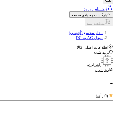
ثبت نام | ورود
بازگـشت بـه بالای صـفحه
مشاهده سبد
مدار مجتمع (آی‌سی‌)
مبدل‌ AC به DC
اطلاعات اصلی کالا
تایید شده
ناشناخته
دیتاشیت
-
(
0
رأی)