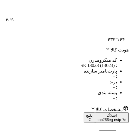
6
%
۴۳۳٬۱۶۴
هویت کالا
کد میکرومدرن
SE 13023 (13023)
:
پارت‌نامبر سازنده
-
:
برند
-
:
بسته بندی
-
:
مشخصات کالا
اسلاگ
پکیج
IC
top266eg-esip-7c