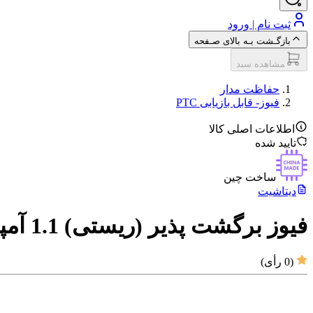
ثبت نام | ورود
بازگـشت بـه بالای صـفحه
مشاهده سبد
حفاظت مدار
فیوز- قابل بازیابی PTC
اطلاعات اصلی کالا
تایید شده
ساخت چین
دیتاشیت
فیوز برگشت پذیر (ریستی) 1.1 آمپر 6 ولت
(
0
رأی)