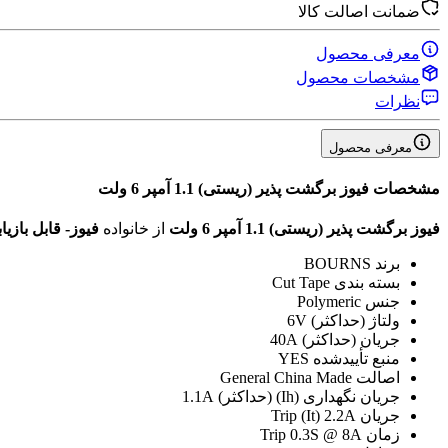
ضمانت اصالت کالا
معرفی محصول
مشخصات محصول
نظرات
معرفی محصول
مشخصات
فیوز برگشت پذیر (ریستی) 1.1 آمپر 6 ولت
فیوز برگشت پذیر (ریستی) 1.1 آمپر 6 ولت
از خانواده
فیوز- قابل بازیابی 
برند
BOURNS
بسته بندی
Cut Tape
جنس
Polymeric
ولتاژ (حداکثر)
6V
جریان (حداکثر)
40A
منبع تأیید‌شده
YES
اصالت
General China Made
جریان نگهداری (Ih) (حداکثر)
1.1A
جریان Trip (It)
2.2A
زمان Trip
0.3S @ 8A