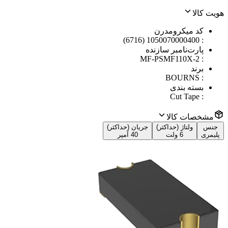
هویت کالا
کد میکرومدرن
1050070000400 (6716)
:
پارت‌نامبر سازنده
MF-PSMF110X-2
:
برند
BOURNS
:
بسته بندی
Cut Tape
:
مشخصات کالا
جنس
ولتاژ (حداکثر)
جریان (حداکثر)
پلیمری
6 ولت
40 آمپر