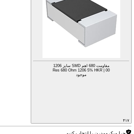
مقاومت 680 اهم SMD سایز 1206
Res 680 Ohm 1206 5% HKR | 00
موجود
۴۱۷
چرا میکرومدرن را انتخاب کنیم