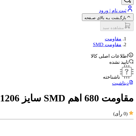
ثبت نام | ورود
بازگـشت بـه بالای صـفحه
مشاهده سبد
مقاومت‌
مقاومت SMD
اطلاعات اصلی کالا
تایید نشده
ناشناخته
دیتاشیت
مقاومت 680 اهم SMD سایز 1206
(
0
رأی)