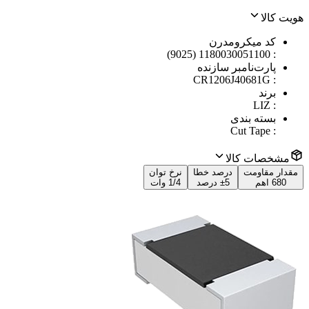
هویت کالا
کد میکرومدرن
1180030051100 (9025)
:
پارت‌نامبر سازنده
CR1206J40681G
:
برند
LIZ
:
بسته بندی
Cut Tape
:
مشخصات کالا
مقدار مقاومت
درصد خطا
نرخ توان
680 اهم
±5 درصد
1/4 وات