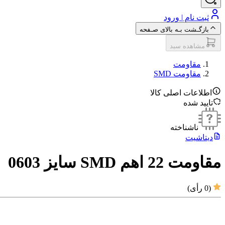
ثبت نام | ورود
بازگـشت بـه بالای صـفحه
مشاهده سبد
مقاومت‌
مقاومت SMD
اطلاعات اصلی کالا
تایید شده
ناشناخته
دیتاشیت
مقاومت 22 اهم SMD سایز 0603
(
0
رأی)