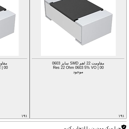
مقاومت 22 اهم SMD سایز 0603
مقاومت 22 اهم D
| 00
Res 22 Ohm 0603 5% VO | 00
موجود
۱۹۱
۱۹۱
چرا میکرومدرن را انتخاب کنیم