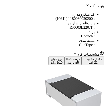
هویت کالا
کد میکرومدرن
1180030050200 (10641)
:
پارت‌نامبر سازنده
RI0603L220JT
:
برند
Hottech
:
بسته بندی
Cut Tape
:
مشخصات کالا
مقدار مقاومت
درصد خطا
نرخ توان
22 اهم
±5 درصد
1/10 وات