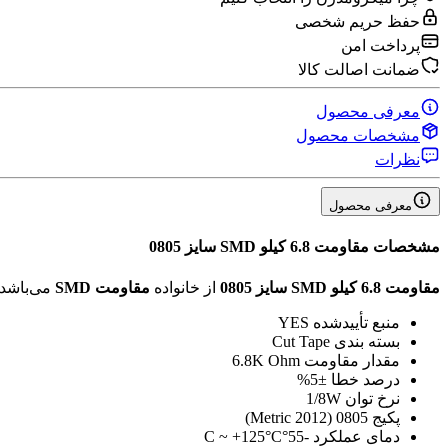
حفظ حریم شخصی
پرداخت امن
ضمانت اصالت کالا
معرفی محصول
مشخصات محصول
نظرات
معرفی محصول
مشخصات
مقاومت 6.8 کیلو SMD سایز 0805
مقاومت 6.8 کیلو SMD سایز 0805
از خانواده
مقاومت SMD
می‌باشد.
منبع تأیید‌شده
YES
بسته بندی
Cut Tape
مقدار مقاومت
6.8K Ohm
درصد خطا
±5%
نرخ توان
1/8W
پکیج
0805 (2012 Metric)
دمای عملکرد
-55°C ~ +125°C