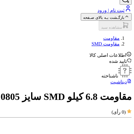
ثبت نام | ورود
بازگـشت بـه بالای صـفحه
مشاهده سبد
مقاومت‌
مقاومت SMD
اطلاعات اصلی کالا
تایید شده
ناشناخته
دیتاشیت
مقاومت 6.8 کیلو SMD سایز 0805
(
0
رأی)