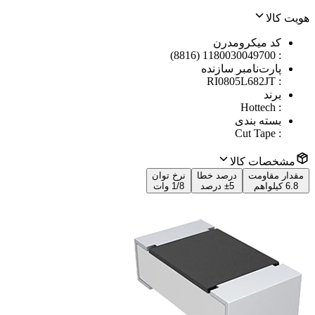
هویت کالا
کد میکرومدرن
1180030049700 (8816)
:
پارت‌نامبر سازنده
RI0805L682JT
:
برند
Hottech
:
بسته بندی
Cut Tape
:
مشخصات کالا
مقدار مقاومت
درصد خطا
نرخ توان
6.8 کیلواهم
±5 درصد
1/8 وات