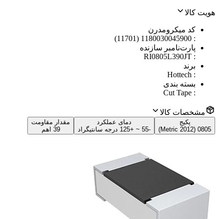
هویت کالا
کد میکرومدرن
1180030045900 (11701)
:
پارت‌نامبر سازنده
RI0805L390JT
:
برند
Hottech
:
بسته بندی
Cut Tape
:
مشخصات کالا
پکیج
دمای عملکرد
مقدار مقاومت
0805 (2012 Metric)
-55 ~ +125 درجه سانتیگراد
39 اهم