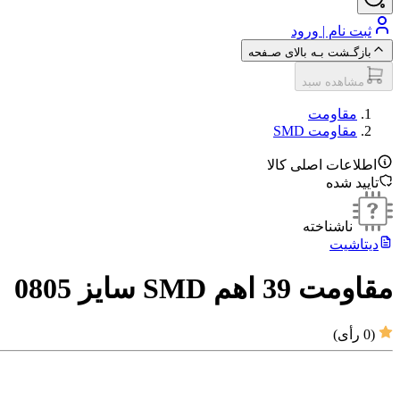
ثبت نام | ورود
بازگـشت بـه بالای صـفحه
مشاهده سبد
مقاومت‌
مقاومت SMD
اطلاعات اصلی کالا
تایید شده
ناشناخته
دیتاشیت
مقاومت 39 اهم SMD سایز 0805
(
0
رأی)