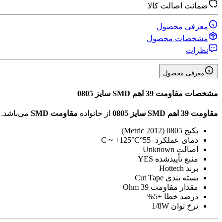
ضمانت اصالت کالا
معرفی محصول
مشخصات محصول
نظرات
معرفی محصول
مشخصات
مقاومت 39 اهم SMD سایز 0805
مقاومت 39 اهم SMD سایز 0805
از خانواده
مقاومت SMD
می‌باشد.
پکیج
0805 (2012 Metric)
دمای عملکرد
-55°C ~ +125°C
اصالت
Unknown
منبع تأیید‌شده
YES
برند
Hottech
بسته بندی
Cut Tape
مقدار مقاومت
39 Ohm
درصد خطا
±5%
نرخ توان
1/8W