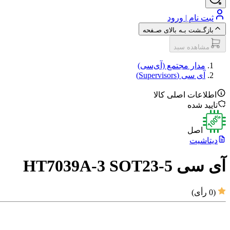
ثبت نام | ورود
بازگـشت بـه بالای صـفحه
مشاهده سبد
مدار مجتمع (آی‌سی‌)
آی سی (Supervisors)
اطلاعات اصلی کالا
تایید شده
اصل
دیتاشیت
آی سی HT7039A-3 SOT23-5
(
0
رأی)