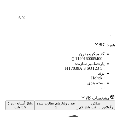
6
%
۰
هویت کالا
کد میکرومدرن
1120160005400 ()
:
پارت‌نامبر سازنده
HT7039A-3 SOT23-5
:
برند
Holtek
:
بسته بندی
-
:
مشخصات کالا
عملکرد
تعداد ولتاژهای نظارت‌ شده
ولتاژ آستانه (Typ)
رگولاتور با افت ولتاژ کم
1
3.9 ولت