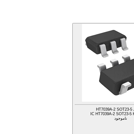
HT7
IC HT7039A-2 SOT23-5 H
ناموجود