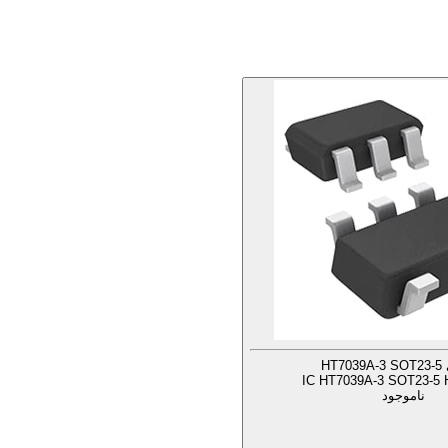
HT7
IC HT7039A-3 SOT23-5 H
ناموجود