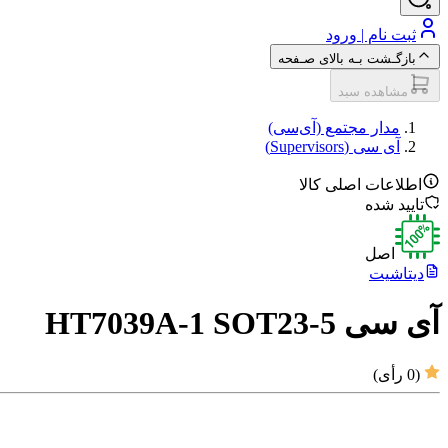
ثبت نام | ورود
بازگـشت بـه بالای صـفحه
مشاهده سبد
مدار مجتمع (آی‌سی‌)
آی سی (Supervisors)
اطلاعات اصلی کالا
تایید شده
اصل
دیتاشیت
آی سی HT7039A-1 SOT23-5
(
0
رأی)