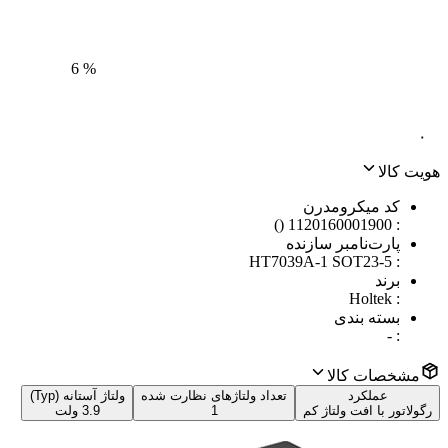
6
%
۰
هویت کالا
کد میکرومدرن
1120160001900 ()
:
پارت‌نامبر سازنده
HT7039A-1 SOT23-5
:
برند
Holtek
:
بسته بندی
-
:
مشخصات کالا
عملکرد
تعداد ولتاژهای نظارت‌ شده
ولتاژ آستانه (Typ)
رگولاتور با افت ولتاژ کم
1
3.9 ولت