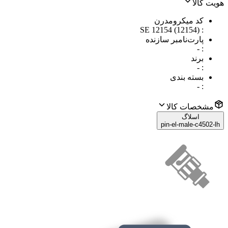
هویت کالا
کد میکرومدرن
SE 12154 (12154)
:
پارت‌نامبر سازنده
-
:
برند
-
:
بسته بندی
-
:
مشخصات کالا
اسلاگ
pin-el-male-c4502-lh