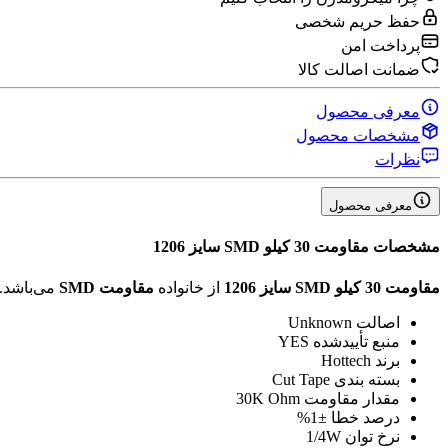
حفظ حریم شخصی
پرداخت امن
ضمانت اصالت کالا
معرفی محصول
مشخصات محصول
نظرات
معرفی محصول
مشخصات
مقاومت 30 کیلو SMD سایز 1206
مقاومت 30 کیلو SMD سایز 1206
از خانواده
مقاومت SMD
می‌باشد.
اصالت
Unknown
منبع تأیید‌شده
YES
برند
Hottech
بسته بندی
Cut Tape
مقدار مقاومت
30K Ohm
درصد خطا
±1%
نرخ توان
1/4W