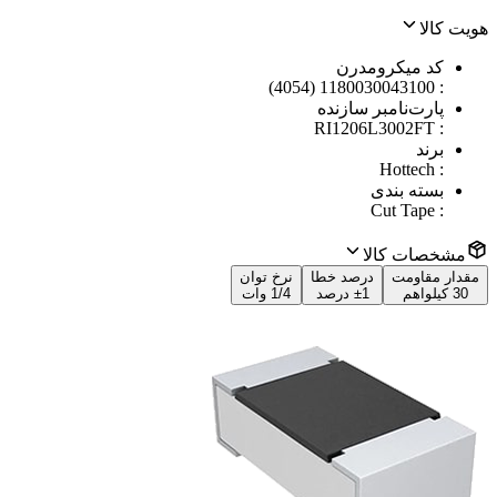
هویت کالا
کد میکرومدرن
1180030043100 (4054)
:
پارت‌نامبر سازنده
RI1206L3002FT
:
برند
Hottech
:
بسته بندی
Cut Tape
:
مشخصات کالا
مقدار مقاومت
درصد خطا
نرخ توان
30 کیلواهم
±1 درصد
1/4 وات