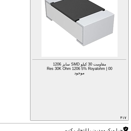
مقاومت 30 کیلو SMD سایز 1206
Res 30K Ohm 1206 5% Royalohm | 00
موجود
۴۱۷
چرا میکرومدرن را انتخاب کنیم