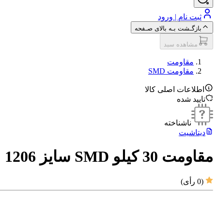
ثبت نام | ورود
بازگـشت بـه بالای صـفحه
مشاهده سبد
مقاومت‌
مقاومت SMD
اطلاعات اصلی کالا
تایید شده
ناشناخته
دیتاشیت
مقاومت 30 کیلو SMD سایز 1206
(
0
رأی)