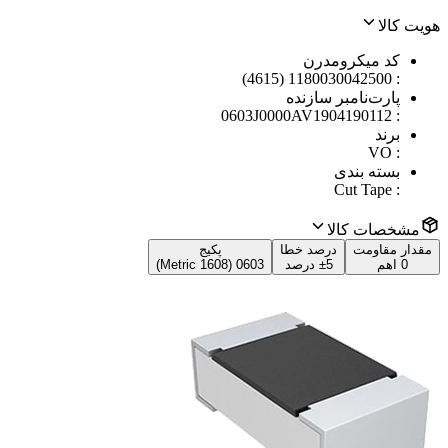
هویت کالا
کد میکرومدرن
1180030042500 (4615)
:
پارت‌نامبر سازنده
0603J0000AV1904190112
:
برند
VO
:
بسته بندی
Cut Tape
:
مشخصات کالا
مقدار مقاومت
درصد خطا
پکیج
0 اهم
±5 درصد
0603 (1608 Metric)