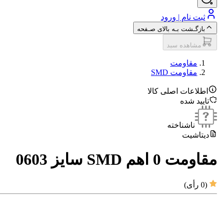
ثبت نام | ورود
بازگـشت بـه بالای صـفحه
مشاهده سبد
مقاومت‌
مقاومت SMD
اطلاعات اصلی کالا
تایید شده
ناشناخته
دیتاشیت
مقاومت 0 اهم SMD سایز 0603
(
0
رأی)