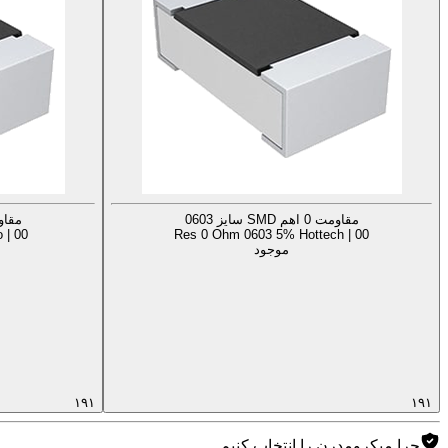
مقاومت 0 اهم SMD سایز 0603
مقاومت 0 اهم
 | 00
Res 0 Ohm 0603 5% Hottech | 00
موجود
۱۹۱
۱۹۱
چرا میکرومدرن را انتخاب کنیم