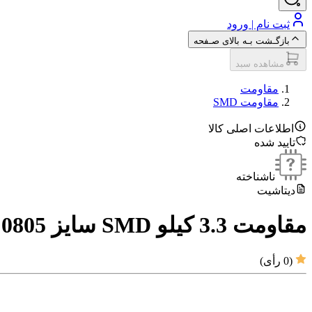
ثبت نام | ورود
بازگـشت بـه بالای صـفحه
مشاهده سبد
مقاومت‌
مقاومت SMD
اطلاعات اصلی کالا
تایید شده
ناشناخته
دیتاشیت
مقاومت 3.3 کیلو SMD سایز 0805
(
0
رأی)