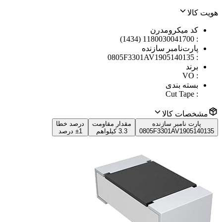
هویت کالا
کد میکرومدرن
1180030041700 (1434)
:
پارت‌نامبر سازنده
0805F3301AV1905140135
:
برند
VO
:
بسته بندی
Cut Tape
:
مشخصات کالا
پارت نامبر سازنده
مقدار مقاومت
درصد خطا
0805F3301AV1905140135
3.3 کیلواهم
±1 درصد