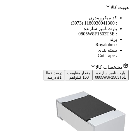
هویت کالا
کد میکرومدرن
1180030041300 (3973)
:
پارت‌نامبر سازنده
0805W8F1503T5E
:
برند
Royalohm
:
بسته بندی
Cut Tape
:
مشخصات کالا
پارت نامبر سازنده
مقدار مقاومت
درصد خطا
0805W8F1503T5E
150 کیلواهم
±1 درصد