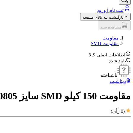
ثبت نام | ورود
بازگـشت بـه بالای صـفحه
مشاهده سبد
مقاومت‌
مقاومت SMD
اطلاعات اصلی کالا
تایید شده
ناشناخته
دیتاشیت
مقاومت 150 کیلو SMD سایز 0805
(
0
رأی)