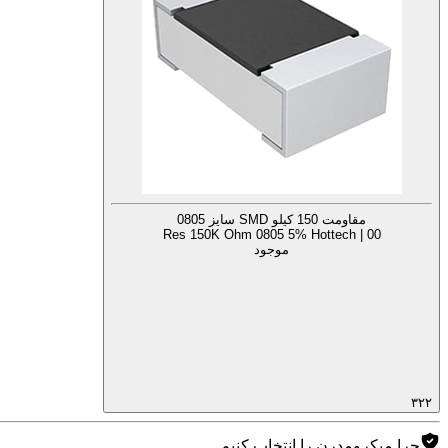
مقاومت 150 کیلو SMD سایز 0805
Res 150K Ohm 0805 5% Hottech | 00
موجود
۳۲۲
چرا میکرومدرن را انتخاب کنیم