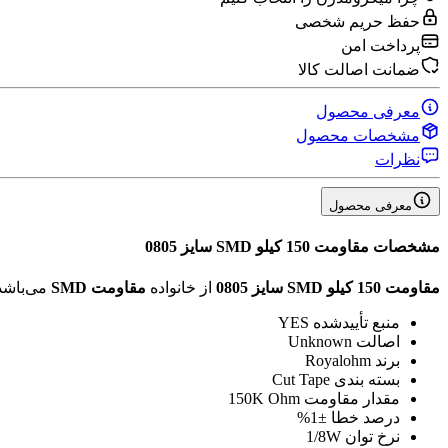
حفظ حریم شخصی
پرداخت امن
ضمانت اصالت کالا
معرفی محصول
مشخصات محصول
نظرات
معرفی محصول
مشخصات
مقاومت 150 کیلو SMD سایز 0805
مقاومت 150 کیلو SMD سایز 0805
از خانواده
مقاومت SMD
می‌باشد
منبع تأیید‌شده
YES
اصالت
Unknown
برند
Royalohm
بسته بندی
Cut Tape
مقدار مقاومت
150K Ohm
درصد خطا
±1%
نرخ توان
1/8W