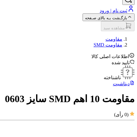
ثبت نام | ورود
بازگـشت بـه بالای صـفحه
مشاهده سبد
مقاومت‌
مقاومت SMD
اطلاعات اصلی کالا
تایید شده
ناشناخته
دیتاشیت
مقاومت 10 اهم SMD سایز 0603
(
0
رأی)