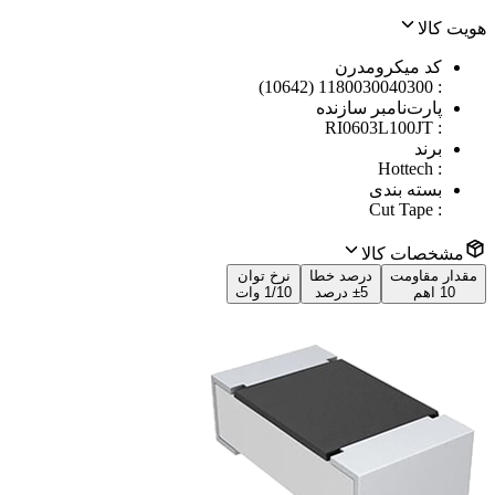
هویت کالا
کد میکرومدرن
1180030040300 (10642)
:
پارت‌نامبر سازنده
RI0603L100JT
:
برند
Hottech
:
بسته بندی
Cut Tape
:
مشخصات کالا
مقدار مقاومت
درصد خطا
نرخ توان
10 اهم
±5 درصد
1/10 وات