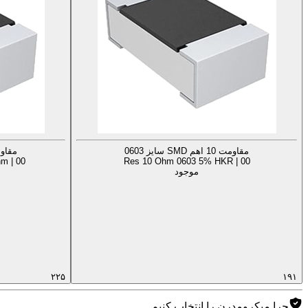
مقاومت 10 اهم SMD سایز 0603
مقاومت 10 اهم D
m | 00
Res 10 Ohm 0603 5% HKR | 00
موجود
۲۲۵
۱۹۱
چرا میکرومدرن را انتخاب کنیم