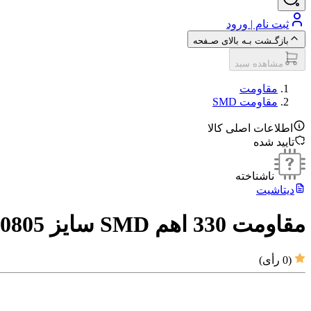
ثبت نام | ورود
بازگـشت بـه بالای صـفحه
مشاهده سبد
مقاومت‌
مقاومت SMD
اطلاعات اصلی کالا
تایید شده
ناشناخته
دیتاشیت
مقاومت 330 اهم SMD سایز 0805
(
0
رأی)