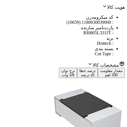
هویت کالا
کد میکرومدرن
1180030039000 (10659)
:
پارت‌نامبر سازنده
RI0805L331JT
:
برند
Hottech
:
بسته بندی
Cut Tape
:
مشخصات کالا
مقدار مقاومت
درصد خطا
نرخ توان
330 اهم
±5 درصد
1/8 وات