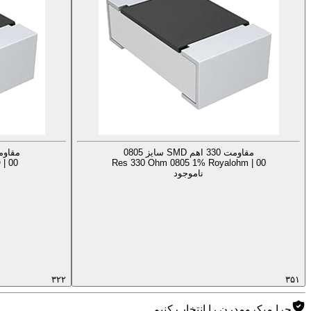
مقاومت 330 اهم SMD سایز 0805
مقاومت 330 اهم MD
| 00
Res 330 Ohm 0805 1% Royalohm | 00
ناموجود
۳۲۲
۳۵۱
چرا میکرومدرن را انتخاب کنیم