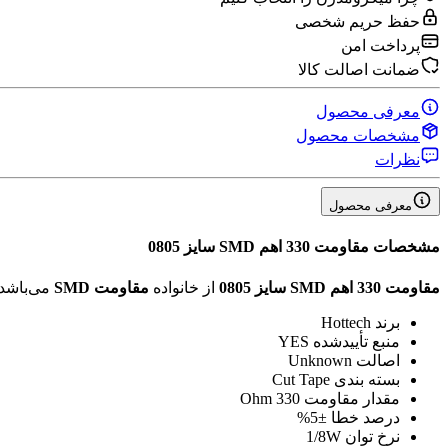
حفظ حریم شخصی
پرداخت امن
ضمانت اصالت کالا
معرفی محصول
مشخصات محصول
نظرات
معرفی محصول
مشخصات
مقاومت 330 اهم SMD سایز 0805
مقاومت 330 اهم SMD سایز 0805
از خانواده
مقاومت SMD
می‌باشد
برند
Hottech
منبع تأیید‌شده
YES
اصالت
Unknown
بسته بندی
Cut Tape
مقدار مقاومت
330 Ohm
درصد خطا
±5%
نرخ توان
1/8W