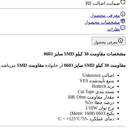
ضمانت اصالت کالا
معرفی محصول
مشخصات محصول
نظرات
معرفی محصول
مشخصات
مقاومت 30 کیلو SMD سایز 0603
مقاومت 30 کیلو SMD سایز 0603
از خانواده
مقاومت SMD
می‌باشد.
اصالت
Unknown
منبع تأیید‌شده
YES
برند
Hottech
بسته بندی
Cut Tape
مقدار مقاومت
30K Ohm
درصد خطا
±5%
نرخ توان
1/10W
پکیج
0603 (1608 Metric)
دمای عملکرد
-55°C ~ +125°C