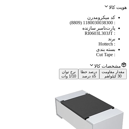
هویت کالا
کد میکرومدرن
1180030038300 (8809)
:
پارت‌نامبر سازنده
RI0603L303JT
:
برند
Hottech
:
بسته بندی
Cut Tape
:
مشخصات کالا
مقدار مقاومت
درصد خطا
نرخ توان
30 کیلواهم
±5 درصد
1/10 وات