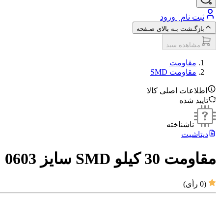
ثبت نام | ورود
بازگـشت بـه بالای صـفحه
مشاهده سبد
مقاومت‌
مقاومت SMD
اطلاعات اصلی کالا
تایید شده
ناشناخته
دیتاشیت
مقاومت 30 کیلو SMD سایز 0603
(
0
رأی)