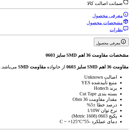
ضمانت اصالت کالا
معرفی محصول
مشخصات محصول
نظرات
معرفی محصول
مشخصات
مقاومت 36 اهم SMD سایز 0603
مقاومت 36 اهم SMD سایز 0603
از خانواده
مقاومت SMD
می‌باشد.
اصالت
Unknown
منبع تأیید‌شده
YES
برند
Hottech
بسته بندی
Cut Tape
مقدار مقاومت
36 Ohm
درصد خطا
±5%
نرخ توان
1/10W
پکیج
0603 (1608 Metric)
دمای عملکرد
-55°C ~ +125°C