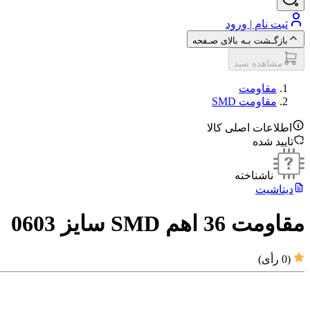
ثبت نام | ورود
بازگـشت بـه بالای صـفحه
مشاهده سبد
مقاومت‌
مقاومت SMD
اطلاعات اصلی کالا
تایید شده
ناشناخته
دیتاشیت
مقاومت 36 اهم SMD سایز 0603
(
0
رأی)