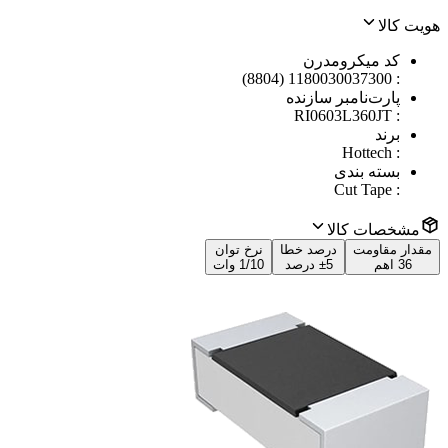
هویت کالا
کد میکرومدرن
1180030037300 (8804)
:
پارت‌نامبر سازنده
RI0603L360JT
:
برند
Hottech
:
بسته بندی
Cut Tape
:
مشخصات کالا
مقدار مقاومت
درصد خطا
نرخ توان
36 اهم
±5 درصد
1/10 وات