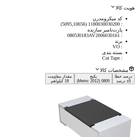
هویت کالا
کد میکرومدرن
1180030030200 (5095,10656)
:
پارت‌نامبر سازنده
0805J0183AV2006030161
:
برند
VO
:
بسته بندی
Cut Tape
:
مشخصات کالا
درصد خطا
پکیج
مقدار مقاومت
±5 درصد
0805 (2012 Metric)
18 کیلواهم