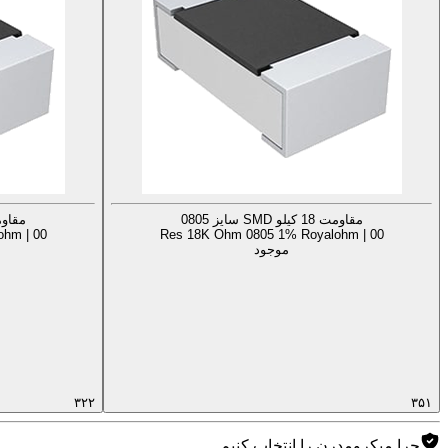
مقاومت 18 کیلو SMD سایز 0805
مقاومت 18 کیلو 
hm | 00
Res 18K Ohm 0805 1% Royalohm | 00
موجود
۳۲۲
۳۵۱
چرا میکرومدرن را انتخاب کنیم