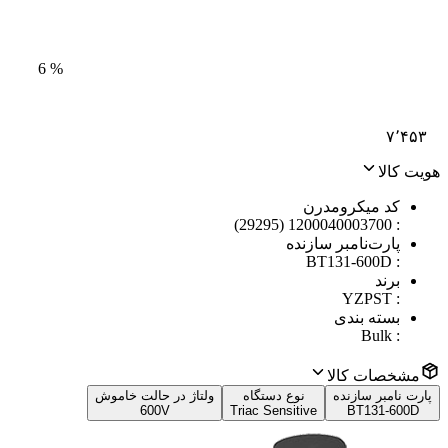
6
%
۷٬۴۵۳
هویت کالا
کد میکرومدرن
1200040003700 (29295)
:
پارت‌نامبر سازنده
BT131-600D
:
برند
YZPST
:
بسته بندی
Bulk
:
مشخصات کالا
پارت نامبر سازنده
نوع دستگاه
ولتاژ در حالت خاموش
600V
Triac Sensitive
BT131-600D