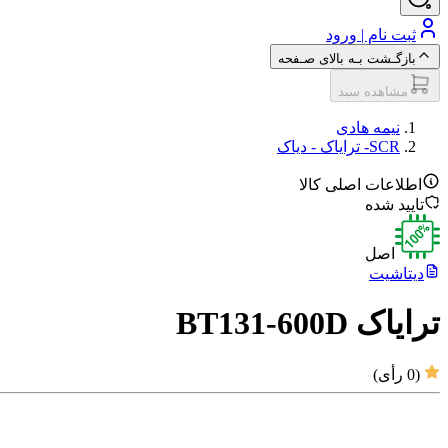
ثبت نام | ورود
بازگـشت بـه بالای صـفحه
مشاهده سبد
نیمه هادی
SCR- ترایاک‌ - دیاک‌
اطلاعات اصلی کالا
تایید شده
اصل
دیتاشیت
ترایاک BT131-600D
(
0
رأی)