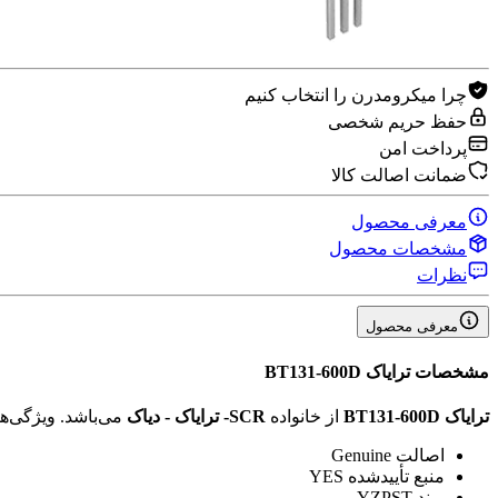
چرا میکرومدرن را انتخاب کنیم
حفظ حریم شخصی
پرداخت امن
ضمانت اصالت کالا
معرفی محصول
مشخصات محصول
نظرات
معرفی محصول
مشخصات
ترایاک BT131-600D
ترایاک BT131-600D
از خانواده
SCR- ترایاک‌ - دیاک‌
می‌باشد. ویژگی‌
اصالت
Genuine
منبع تأیید‌شده
YES
برند
YZPST