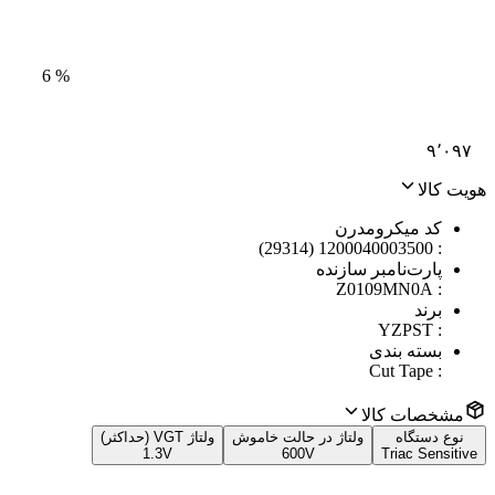
6
%
۹٬۰۹۷
هویت کالا
کد میکرومدرن
1200040003500 (29314)
:
پارت‌نامبر سازنده
Z0109MN0A
:
برند
YZPST
:
بسته بندی
Cut Tape
:
مشخصات کالا
نوع دستگاه
ولتاژ در حالت خاموش
ولتاژ VGT (حداکثر)
1.3V
600V
Triac Sensitive