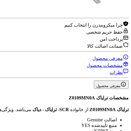
چرا میکرومدرن را انتخاب کنیم
حفظ حریم شخصی
پرداخت امن
ضمانت اصالت کالا
معرفی محصول
مشخصات محصول
نظرات
معرفی محصول
مشخصات
ترایاک Z0109MN0A
ترایاک Z0109MN0A
از خانواده
SCR- ترایاک‌ - دیاک‌
می‌باشد. ویژگی‌
اصالت
Genuine
منبع تأیید‌شده
YES
برند
YZPST