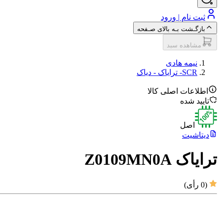
ثبت نام | ورود
بازگـشت بـه بالای صـفحه
مشاهده سبد
نیمه هادی
SCR- ترایاک‌ - دیاک‌
اطلاعات اصلی کالا
تایید شده
اصل
دیتاشیت
ترایاک Z0109MN0A
(
0
رأی)