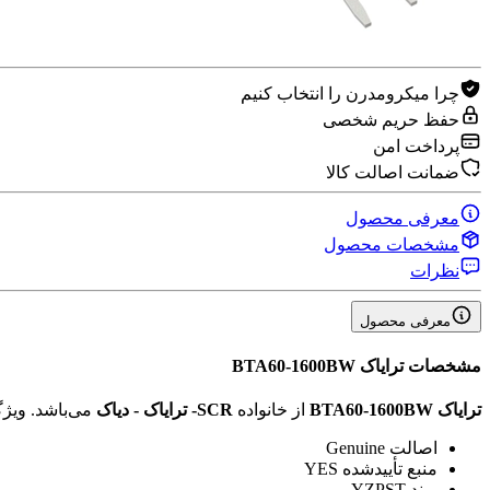
چرا میکرومدرن را انتخاب کنیم
حفظ حریم شخصی
پرداخت امن
ضمانت اصالت کالا
معرفی محصول
مشخصات محصول
نظرات
معرفی محصول
مشخصات
ترایاک BTA60-1600BW
ترایاک BTA60-1600BW
از خانواده
SCR- ترایاک‌ - دیاک‌
می‌باشد. ویژ
اصالت
Genuine
منبع تأیید‌شده
YES
برند
YZPST