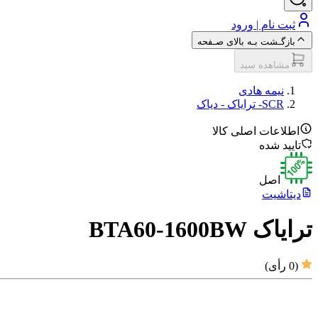
ثبت نام | ورود
بازگـشت بـه بالای صـفحه
مشاهده سبد
نیمه هادی
SCR- ترایاک‌ - دیاک‌
اطلاعات اصلی کالا
تایید شده
اصل
دیتاشیت
ترایاک BTA60-1600BW
(
0
رأی)