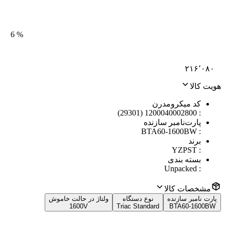
6
%
۲۱۶٬۰۸۰
هویت کالا
کد میکرومدرن
1200040002800 (29301)
:
پارت‌نامبر سازنده
BTA60-1600BW
:
برند
YZPST
:
بسته بندی
Unpacked
:
مشخصات کالا
پارت نامبر سازنده
نوع دستگاه
ولتاژ در حالت خاموش
1600V
Triac Standard
BTA60-1600BW