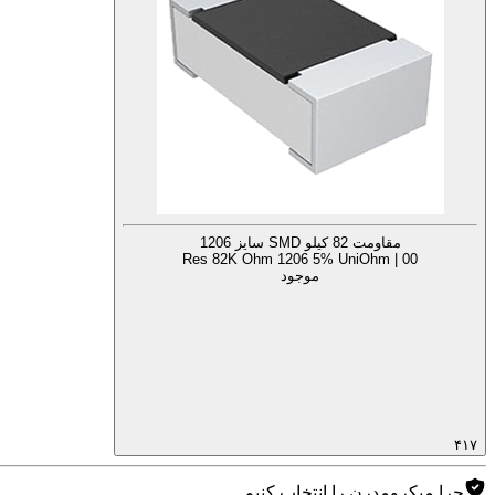
مقاومت 82 کیلو SMD سایز 1206
Res 82K Ohm 1206 5% UniOhm | 00
موجود
۴۱۷
چرا میکرومدرن را انتخاب کنیم