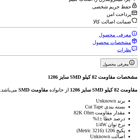
حفظ حریم شخصی
پرداخت امن
ضمانت اصالت کالا
معرفی محصول
مشخصات محصول
نظرات
معرفی محصول
مشخصات
مقاومت 82 کیلو SMD سایز 1206
مقاومت 82 کیلو SMD سایز 1206
از خانواده
مقاومت SMD
می‌باشد.
برند
Unknown
بسته بندی
Cut Tape
مقدار مقاومت
82K Ohm
درصد خطا
±1%
نرخ توان
1/4W
پکیج
1206 (3216 Metric)
اصالت
Unknown