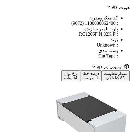
هویت کالا
کد میکرومدرن
1180030062400 (9672)
:
پارت‌نامبر سازنده
RC1206F N 82K P
:
برند
Unknown
:
بسته بندی
Cut Tape
:
مشخصات کالا
مقدار مقاومت
درصد خطا
نرخ توان
82 کیلواهم
±1 درصد
1/4 وات