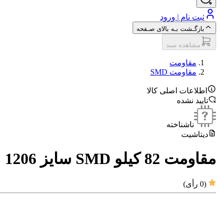
ثبت نام | ورود
بازگـشت بـه بالای صـفحه
مشاهده سبد
مقاومت‌
مقاومت SMD
اطلاعات اصلی کالا
تایید نشده
ناشناخته
دیتاشیت
مقاومت 82 کیلو SMD سایز 1206
(
0
رأی)