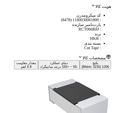
هویت کالا
کد میکرومدرن
1180030061800 (8478)
:
پارت‌نامبر سازنده
RCT066R8J
:
برند
HKR
:
بسته بندی
Cut Tape
:
مشخصات کالا
پکیج
دمای عملکرد
مقدار مقاومت
1206 (3216 Metric)
-55 ~ +155 درجه سانتیگراد
6.8 اهم