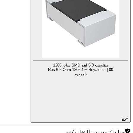
مقاومت 6.8 اهم SMD سایز 1206
Res 6.8 Ohm 1206 1% Royalohm | 00
ناموجود
۵۸۴
چرا میکرومدرن را انتخاب کنیم