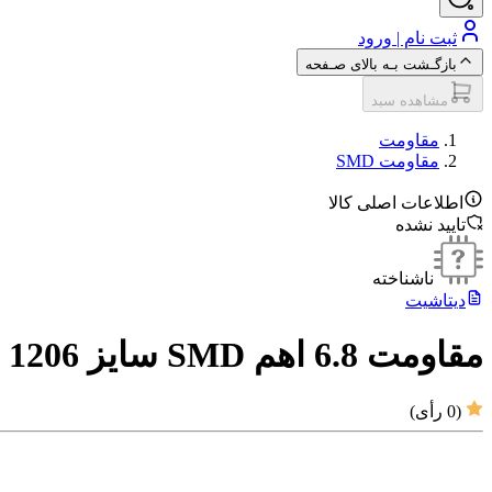
ثبت نام | ورود
بازگـشت بـه بالای صـفحه
مشاهده سبد
مقاومت‌
مقاومت SMD
اطلاعات اصلی کالا
تایید نشده
ناشناخته
دیتاشیت
مقاومت 6.8 اهم SMD سایز 1206
(
0
رأی)