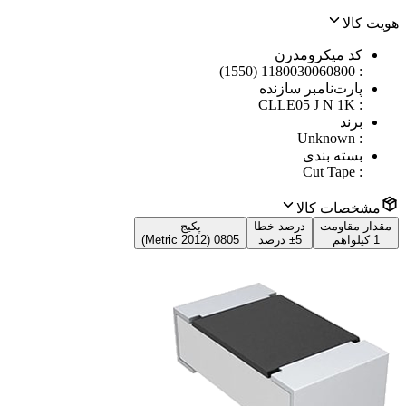
هویت کالا
کد میکرومدرن
1180030060800 (1550)
:
پارت‌نامبر سازنده
CLLE05 J N 1K
:
برند
Unknown
:
بسته بندی
Cut Tape
:
مشخصات کالا
مقدار مقاومت
درصد خطا
پکیج
1 کیلواهم
±5 درصد
0805 (2012 Metric)