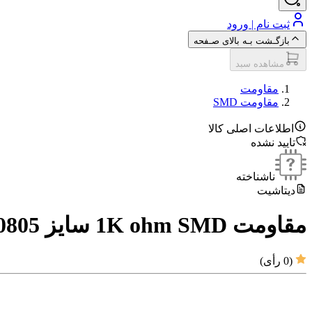
ثبت نام | ورود
بازگـشت بـه بالای صـفحه
مشاهده سبد
مقاومت‌
مقاومت SMD
اطلاعات اصلی کالا
تایید نشده
ناشناخته
دیتاشیت
مقاومت 1K ohm SMD سایز 0805
(
0
رأی)