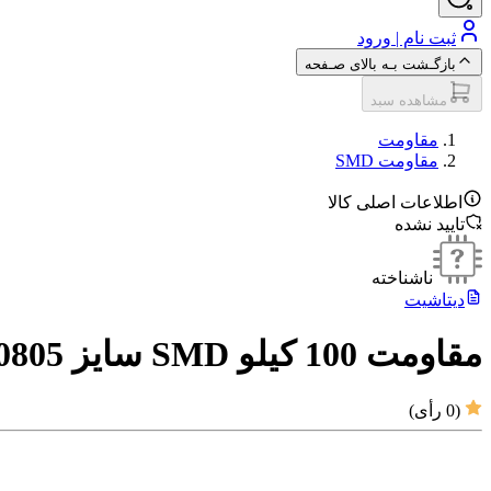
ثبت نام | ورود
بازگـشت بـه بالای صـفحه
مشاهده سبد
مقاومت‌
مقاومت SMD
اطلاعات اصلی کالا
تایید نشده
ناشناخته
دیتاشیت
مقاومت 100 کیلو SMD سایز 0805
(
0
رأی)