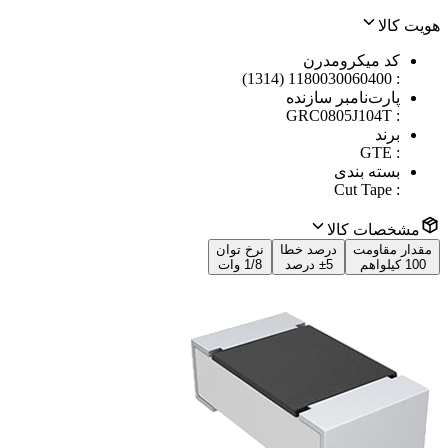
هویت کالا
کد میکرومدرن
1180030060400 (1314)
:
پارت‌نامبر سازنده
GRC0805J104T
:
برند
GTE
:
بسته بندی
Cut Tape
:
مشخصات کالا
مقدار مقاومت
درصد خطا
نرخ توان
100 کیلواهم
±5 درصد
1/8 وات