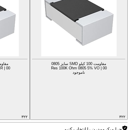
مقاومت 100 کیلو SMD سایز 0805
مقاومت 100 کیلو MD
R | 00
Res 100K Ohm 0805 5% VO | 00
ناموجود
۳۲۲
۳۲۲
چرا میکرومدرن را انتخاب کنیم