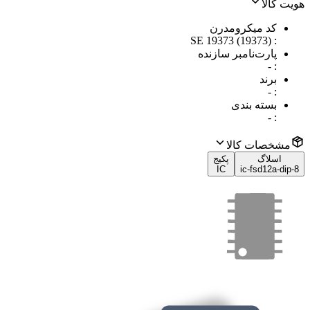
هویت کالا
کد میکرومدرن
SE 19373 (19373)
:
پارت‌نامبر سازنده
-
:
برند
-
:
بسته بندی
-
:
مشخصات کالا
اسلاگ
پکیج
IC
ic-fsd12a-dip-8