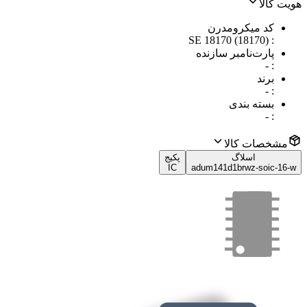
هویت کالا
کد میکرومدرن
SE 18170 (18170)
:
پارت‌نامبر سازنده
-
:
برند
-
:
بسته بندی
-
:
مشخصات کالا
اسلاگ
پکیج
IC
adum141d1brwz-soic-16-w