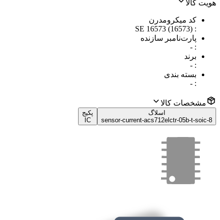
هویت کالا
کد میکرومدرن
SE 16573 (16573)
:
پارت‌نامبر سازنده
-
:
برند
-
:
بسته بندی
-
:
مشخصات کالا
اسلاگ
پکیج
IC
sensor-current-acs712elctr-05b-t-soic-8