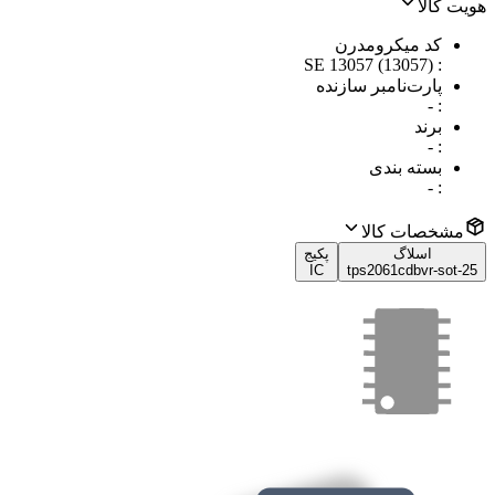
هویت کالا
کد میکرومدرن
SE 13057 (13057)
:
پارت‌نامبر سازنده
-
:
برند
-
:
بسته بندی
-
:
مشخصات کالا
اسلاگ
پکیج
IC
tps2061cdbvr-sot-25