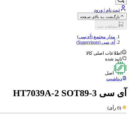
ثبت نام | ورود
بازگـشت بـه بالای صـفحه
مشاهده سبد
مدار مجتمع (آی‌سی‌)
آی سی (Supervisors)
اطلاعات اصلی کالا
تایید شده
اصل
دیتاشیت
آی سی HT7039A-2 SOT89-3
(
0
رأی)