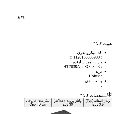
6
%
۰
هویت کالا
کد میکرومدرن
1120160003900 ()
:
پارت‌نامبر سازنده
HT7039A-2 SOT89-3
:
برند
Holtek
:
بسته بندی
-
:
مشخصات کالا
ولتاژ آستانه (Typ)
ولتاژ ورودی (حداکثر)
پیکربندی خروجی
3.9 ولت
30 ولت
Open Drain