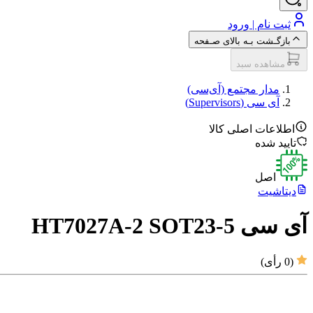
ثبت نام | ورود
بازگـشت بـه بالای صـفحه
مشاهده سبد
مدار مجتمع (آی‌سی‌)
آی سی (Supervisors)
اطلاعات اصلی کالا
تایید شده
اصل
دیتاشیت
آی سی HT7027A-2 SOT23-5
(
0
رأی)