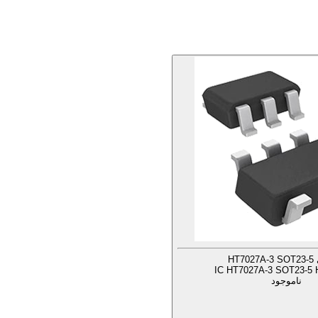
HT7
IC HT7027A-3 SOT23-5 H
ناموجود