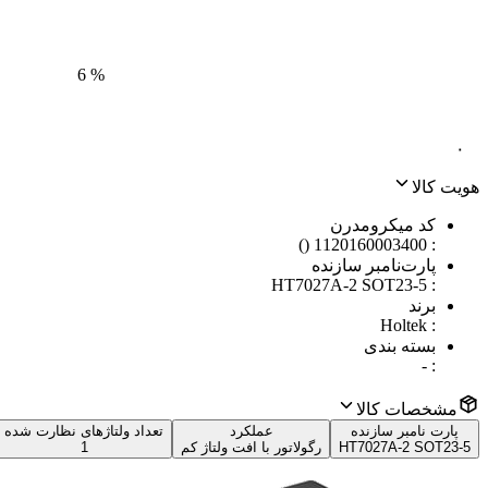
6
%
۰
هویت کالا
کد میکرومدرن
1120160003400 ()
:
پارت‌نامبر سازنده
HT7027A-2 SOT23-5
:
برند
Holtek
:
بسته بندی
-
:
مشخصات کالا
پارت نامبر سازنده
عملکرد
تعداد ولتاژهای نظارت‌ شده
HT7027A-2 SOT23-5
رگولاتور با افت ولتاژ کم
1