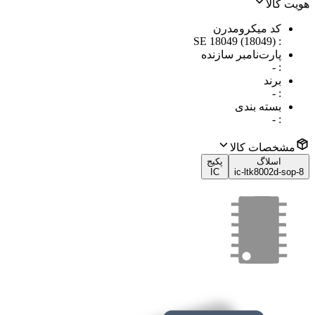
هویت کالا
کد میکرومدرن
SE 18049 (18049)
:
پارت‌نامبر سازنده
-
:
برند
-
:
بسته بندی
-
:
مشخصات کالا
اسلاگ
پکیج
IC
ic-ltk8002d-sop-8