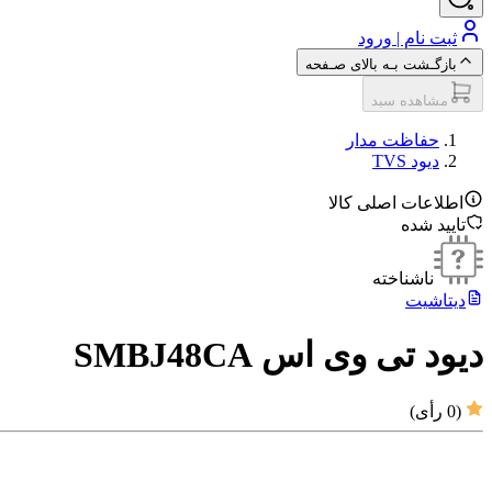
ثبت نام | ورود
بازگـشت بـه بالای صـفحه
مشاهده سبد
حفاظت مدار
دیود TVS
اطلاعات اصلی کالا
تایید شده
ناشناخته
دیتاشیت
دیود تی وی اس SMBJ48CA
(
0
رأی)