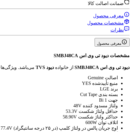
ضمانت اصالت کالا
معرفی محصول
مشخصات محصول
نظرات
معرفی محصول
مشخصات
دیود تی وی اس SMBJ48CA
دیود تی وی اس SMBJ48CA
از خانواده
دیود TVS
می‌باشد. ویژگی‌ه
اصالت
Genuine
منبع تأیید‌شده
YES
برند
LGE
بسته بندی
Cut Tape
جهت
1 Bi
ولتاژ مسدود کننده
48V
حداقل ولتاژ شکست
53.3V
حداکثر ولتاژ شکست
58.90V
اتلاف توان
600W
اوج جریان پالس در ولتاژ کلمپ (در ۲۵ درجه سانتیگراد)
 77.4V