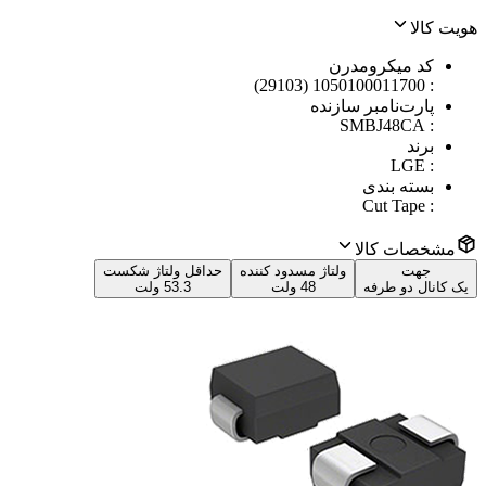
هویت کالا
کد میکرومدرن
1050100011700 (29103)
:
پارت‌نامبر سازنده
SMBJ48CA
:
برند
LGE
:
بسته بندی
Cut Tape
:
مشخصات کالا
جهت
ولتاژ مسدود کننده
حداقل ولتاژ شکست
یک کانال دو طرفه
48 ولت
53.3 ولت