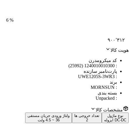
6
%
۹۰۰٬۳۱۲
هویت کالا
کد میکرومدرن
1240010010300 (25992)
:
پارت‌نامبر سازنده
UWE1205S-3WR3
:
برند
MORNSUN
:
بسته بندی
Unpacked
:
مشخصات کالا
نوع ماژول
تعداد خروجی ها
ولتاژ ورودی جریان مستقی
DC-DC ایزوله
2
36 ~ 4.5 ولت