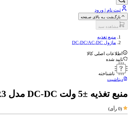
ثبت نام | ورود
بازگـشت بـه بالای صـفحه
مشاهده سبد
منبع تغذیه
ماژول DC-DC/AC-DC
اطلاعات اصلی کالا
تایید شده
ناشناخته
دیتاشیت
منبع تغذیه ±5 ولت DC-DC مدل UWE1205S-3WR3
(
0
رأی)